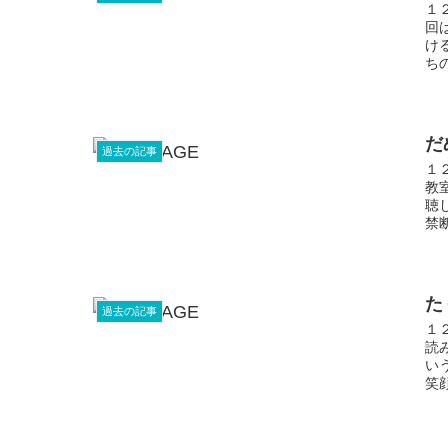
１
回
け
ち
だ
過去の記事
１
教
聴
禁
た
過去の記事
１
読
い
笑