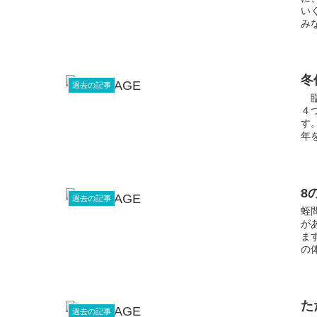
い
み
冬
過去の記事
臨
４
す
年
8
過去の記事
蛭
が
ま
の
た
過去の記事