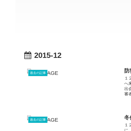
2015-12
防
過去の記事
１
へ
出
審
冬
過去の記事
１
に