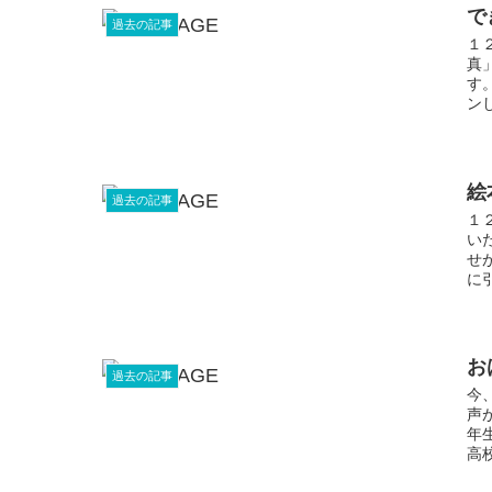
で
過去の記事
１
真
す
ン
絵
過去の記事
１
い
せ
に
お
過去の記事
今
声
年
高