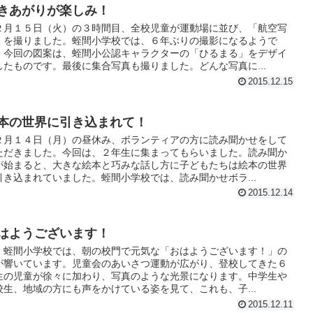
きあがりが楽しみ！
２月１５日（火）の３時間目、全校児童が運動場に並び、「航空写
」を撮りました。蛭間小学校では、６年ぶりの撮影になるようで
。今回の図案は、蛭間小公認キャラクターの「ひるまる」をデザイ
したものです。最後に集合写真も撮りました。どんな写真に...
2015.12.15
本の世界に引き込まれて！
２月１４日（月）の昼休み、ボランティアの方に読み聞かせをして
ただきました。今回は、２年生に集まってもらいました。読み聞か
が始まると、大きな絵本と巧みな話し方に子どもたちは絵本の世界
引き込まれていました。蛭間小学校では、読み聞かせボラ...
2015.12.14
はようございます！
、蛭間小学校では、朝の校門で元気な「おはようございます！」の
が響いています。児童会のあいさつ運動が広がり、登校してきた６
生の児童が徐々に加わり、写真のような光景になります。中学生や
校生、地域の方にも声をかけている姿を見て、これも、子...
2015.12.11