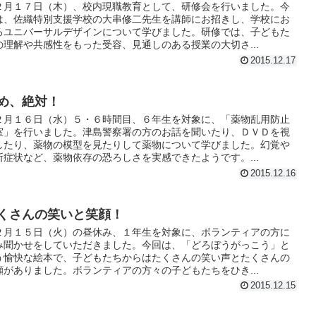
２月１７日（木）、校内現職教育として、研修会を行いました。今
は、佐織特別支援学校の大串修二先生を講師にお招きし、学校にお
るユニバーサルデザインについて学びました。研修では、子どもた
の理解や共感性をもった受容、見通しのある授業の大切さ...
2015.12.17
め、絶対！
２月１６日（水）５・６時間目、６年生を対象に、「薬物乱用防止
室」を行いました。津島警察署の方のお話を聞いたり、ＤＶＤを視
したり、薬物の模型を見たりして薬物について学びました。幻覚や
断症状など、薬物依存の恐ろしさを実感できたようです。...
2015.12.16
くさんの笑いと笑顔！
２月１５日（火）の昼休み、１年生を対象に、ボランティアの方に
み聞かせをしていただきました。今回は、「どろぼうがっこう」と
う愉快な絵本で、子どもたちからはたくさんの笑い声とたくさんの
顔がありました。ボランティアの方々の子どもたちをひき...
2015.12.15