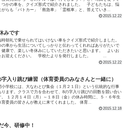
くつかの車を、クイズ形式で紹介されました。 子どもたちは、悩
ながらも「パトカー」「救急車」「霊柩車」と、答えていき...
2015.12.22
休みです
時朝礼で乗せられてはいけない車をクイズ形式で紹介しました。
つの車から生活についてしっかりと伝わってくれればありがたいで
。健康で、楽しい冬休みにしていただきたいと思います。 よいお
をお迎えください。 学校たよりを発行しました。 ...
2015.12.22
の字入り跳び練習（体育委員のみなさんと一緒に）
間小学校には、大なわとび集会（１月２１日）という伝統的な行事
あります。クラスで力を合わせて、8の字入り跳びの回数を競い合い
す。 １２月１４日（月）～１８日（金）の休み時間に、５・６年生
体育委員の皆さんが教えに来てくれました。 体育...
2015.12.18
だ今、研修中！