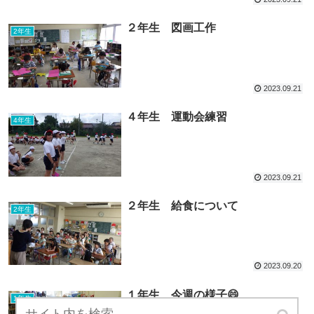
２年生 図画工作
2年生
2023.09.21
４年生 運動会練習
4年生
2023.09.21
２年生 給食について
2年生
2023.09.20
１年生 今週の様子😄
1年生