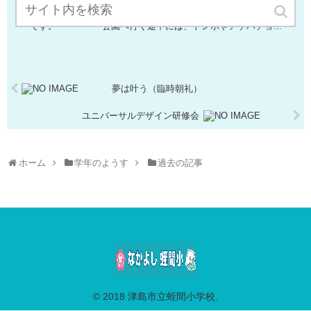
で牧野公園に行きました。 学習のめあては、安全に気を付けて、遊
び場へ出かけて行き、みんなで遊びながら、人や自然とふれあうこと
です。 公園へ行く途中には、トンボやアゲハチョ...
夢は叶う（臨時朝礼）
ユニバーサルデザイン研修会
ホーム
学年のようす
過去の記事
© 2018 津島市立蛭間小学校.