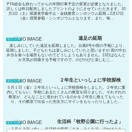
PTA総会も終わってからの年間行事予定の変更が必要となりました。
詳しくは昨日配布しましたプリントのようにさせていただきます。10
月1日（土）保護者学級中止・金銭教育シンポジウム延期→2月17日
（金）授業参観・シンポジウムとなります。また、毎...
遠足の延期
過去の記事
楽しみにしていた遠足を延期しました。台風6号や雨の予報により、
延期しました。子どもたちは楽しみにしていたと思いますが,雨の中お
弁当を食べる場所もないのでどうしようもありません。13日はなんと
か天気が回復する予報ですので、のびのびと楽しむこ...
２年生といっしょに学校探検
過去の記事
５月１日（金）２年生といっしょに学校探検をしました。２年生に案
内してもらい、学校にあるたくさんの教室を回りました。それぞれの
教室が、どんなことに使われているのかを２年生に教えてもらった
り、その教室で出会った先生方にサインをもらったりしました...
生活科「牧野公園に行ったよ」
過去の記事
７月１３日（金）、生活科の学習「さあ みんなで でかけよう」