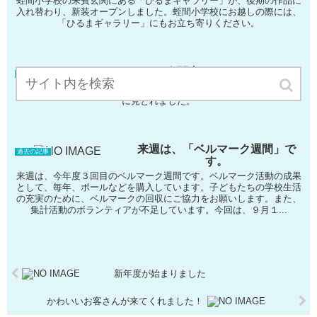
蛭間小学校の来賓玄関にある「ひるまギャラリー」が、後期の作品に
入れ替わり、新装オープンしました。蛭間小学校にお越しの際には、
「ひるまギャラリー」にもお立ち寄りください。
金閣寺きれいでした
過去の記事
金閣寺は、たいへん人気で、大混雑でした。とても美しく輝く金閣寺
に見とれました。
来週は、「ベルマーク週間」で
過去の記事
す。
来週は、今年度３回目のベルマーク週間です。ベルマーク活動の成果
として、毎年、ボールなどを購入しています。子どもたちの学校生活
の充実のために、ベルマークの回収にご協力をお願いします。また、
集計活動のボランティアが不足しています。今回は、９月１...
新年度が始まりました
かわいいお客さんが来てくれました！