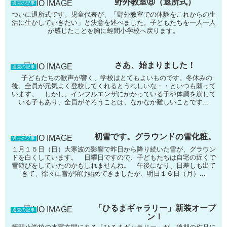
野外教室⑧（退所式）
過去の記事
ついに退所式です。児童代表が、「野外教室での体験をこれからの生
活に生かしていきたい」と決意を述べました。子どもたちを一人一人
が感じたことを胸に蛭間小学校へ戻ります。
さあ、始まりました！
過去の記事
子どもたちの歓声が響く、学校はとてもよいものです。冬休みの
後、全員が元気よく登校してくれるとうれしいな・・といつも願って
います。 しかし、インフルエンザにかかっている子や体調を崩して
いる子もあり、全員がそろうことは、なかなか難しいことです...
初雪です。グラウンドの雪化粧。
過去の記事
１月１５日（日）大寒波の影響で昨日から降り続いた雪が、グラウン
ドを白くしています。 日曜日ですので、子どもたちは自宅の近くで
雪遊びをしていたのかもしれませんね。 午後になり、日差しも出て
きて、徐々に雪が溶け始めてきましたが、明日１６日（月）...
「ひるまギャラリー」新装オープ
過去の記事
ン！