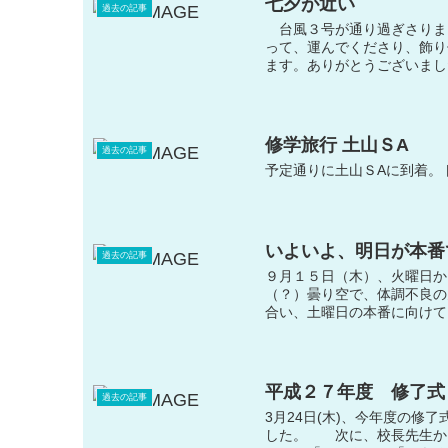
七夕が近い
過去の記事
台風３号が通り過ぎさりま
って、運んでくださり、飾り
ます。ありがとうございまし
修学旅行 土山ＳA
過去の記事
予定通りに土山ＳAに到着。
いよいよ、明日が本番
過去の記事
９月１５日（木）、火曜日か
（？）曇り空で、体調不良の
合い、土曜日の本番に向けて
平成２７年度 修了式
過去の記事
3月24日(木)、今年度の
した。 次に、校長先生か