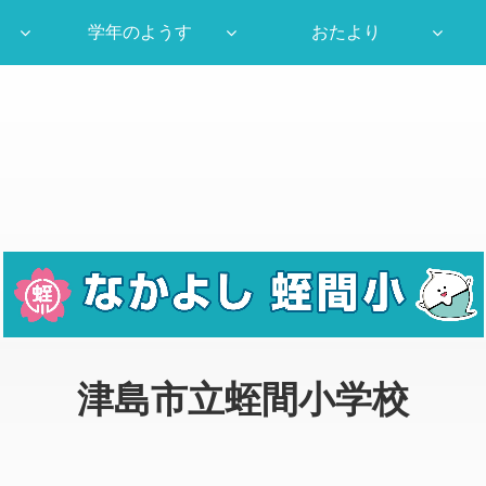
学年のようす
おたより