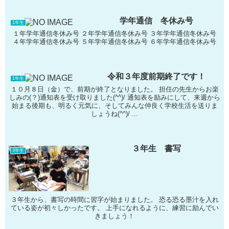
学年通信 冬休み号
1年生
１年学年通信冬休み号 ２年学年通信冬休み号 ３年学年通信冬休み号
４年学年通信冬休み号 ５年学年通信冬休み号 ６年学年通信冬休み号
令和３年度前期終了です！
1年生
１０月８日（金）で、前期が終了となりました。 担任の先生からお楽
しみの(？)通知表を受け取りました(^^)/ 通知表を励みにして、来週から
始まる後期も、明るく元気に、そしてみんな仲良く学校生活を送りま
しょうね(^^)/ ...
３年生 書写
3年生
３年生から、書写の時間に習字が始まりました。 恐る恐る墨汁を入れ
ている姿が初々しかったです。 上手になれるように、練習に励んでい
きましょう！