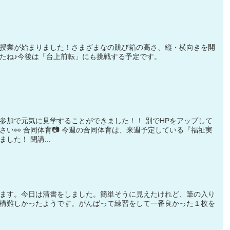
授業が始まりました！さまざまなの跳び箱の高さ、縦・横向きを開
たね♪今後は「台上前転」にも挑戦する予定です。
参加で元気に見学することができました！！ 別でHPをアップして
い👀 合同体育📷 今週の合同体育は、来週予定している『福祉実
した！ 閉講...
ます。今日は清書をしました。簡単そうに見えたけれど、筆の入り
構難しかったようです。がんばって練習をして一番良かった１枚を