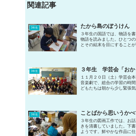
関連記事
たから島のぼうけん
3年生
３年生の国語では、物語を書
物語を読みました。ひとつの
とその結末を目にすることが
３年生 学芸会「おか
3年生
１１月２０日（土）学芸会本
音楽劇で、総合の学習の時間
どもたちは朝から少し緊張気味…
ことばから思いうかべ
3年生
３年生の図画工作では、お話
きを清書していました。下書
ようです。鮮やかな作品に仕