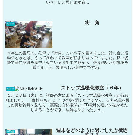
いきたいと思います😆...
街 角
6年生
６年生の書写は、毛筆で『街角』という字を書きました。話し合い活
動のときとは、うって変わって教室が静まり返っていました。良い姿
勢で筆に意識を集中させている６年生の姿から、張り詰めた空気感を
感じました。素晴らしい集中力ですね。
ストップ温暖化教室（６年）
6年生
１月２６日（火）に、講師の方による「ストップ温暖化教室」が行わ
れました。 資料をもとにしてお話を聞くだけでなく、火力発電を模
した実験器具を見たり、実際に白熱電球とLED電球の違いを確かめた
りすることができ、理解も深まったよう...
週末をどのように過ごしたか聞き
6年生