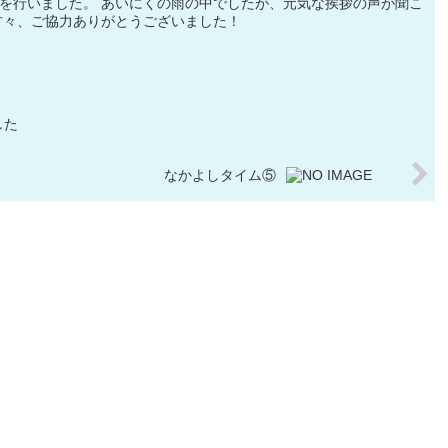
を行いました。 あいにくの雨の中でしたが、元気な挨拶の声が聞こ
者の方々、ご協力ありがとうございました！
した
なかよしタイム⑤