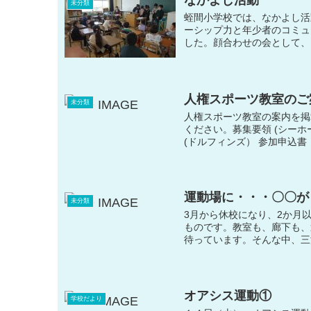
未分類
蛭間小学校では、なかよし活
ーシップ力と年少者のコミュ
した。顔合わせの会として、
人権スポーツ教室のご
未分類
人権スポーツ教室の案内を掲
ください。募集要領 (シーホ
(ドルフィンズ） 参加申込書（
運動場に・・・〇〇が
未分類
3月から休校になり、2か月
ものです。教室も、廊下も、
待っています。そんな中、三浦
オアシス運動①
学校だより