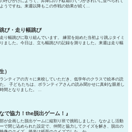
の呼びかけによって、昇降口の下駄箱のくつがきれいに並べられて
ようですね。来週以降もこの作戦の効果が続く...
跳び・走り幅跳び
走り幅跳びに取り組んでいます。 練習を始めた当初より跳ぶタイミ
りました。今日は、立ち幅跳びの記録を測りました。来週は走り幅
生）
ランティアの方々に来校していただき、低学年のクラスで絵本の読
た。 子どもたちは、ボランティアさんの読み聞かせに真剣な眼差し
間となりました。 ...
なで協力！the脱出ゲーム！』
部が企画した脱出ゲームに縦割り班で挑戦しました。なかよし活動
ーで閉じ込められた設定で、仲間と協力してクイズを解き、脱出の
映像のクイズ、後半は紙面のクイズでした。か...