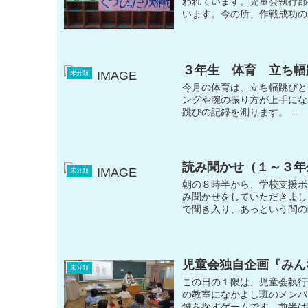
われています。児童会執行部
います。今の所、作戦成功の
３年生 体育 立ち幅
未分類
今月の体育は、立ち幅跳びと
ングや腕の振り方が上手にな
跳びの記録を測ります。 ...
読み聞かせ（１～３年
未分類
朝の８時半から、学校支援ボ
み聞かせをしていただきまし
で聞き入り、あっという間の時
児童会独自企画『みん
未分類
この日の１限は、児童会執行
の教室になかよし班のメンバ
鍵を探すゲームです。前半は