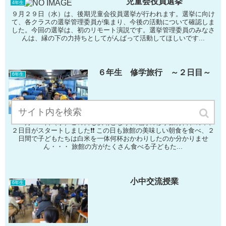
児童会役員選挙
4年生
９月２９日（水）は、後期児童会役員選挙が行われます。選挙に向け
て、各クラスの選挙管理委員が集まり、今後の活動について確認しま
した。今回の選挙は、初のリモート演説です。選挙管理委員のみなさ
んは、縁の下の力持ちとしてがんばって活動してほしいです...
６年生 修学旅行 ～２日目～
6年生
１１月２２日（水）この日も快晴となり、絶好の修学旅行日和の中、
２日目がスタートしました❗❗ この日も旅館の美味しい朝食を食べ、２
日間で子どもたちは白米を一体何杯おかわりしたのか分かりませ
ん・・・ 旅館の方がたくさん食べる子どもた...
小中交流授業
6年生