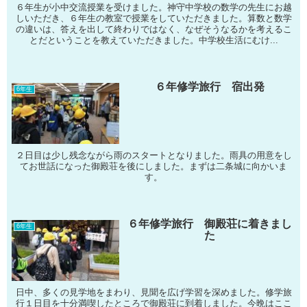
６年生が小中交流授業を受けました。神守中学校の数学の先生にお越
しいただき、６年生の教室で授業をしていただきました。算数と数学
の違いは、答えを出して終わりではなく、なぜそうなるかを考えるこ
とだということを教えていただきました。中学校生活にむけ...
６年修学旅行 宿出発
6年生
２日目は少し残念ながら雨のスタートとなりました。雨具の用意をし
てお世話になった御殿荘を後にしました。まずは二条城に向かいま
す。
６年修学旅行 御殿荘に着きまし
6年生
た
日中、多くの見学地をまわり、見聞を広げ学習を深めました。修学旅
行１日目を十分満喫したところで御殿荘に到着しました。今晩はここ