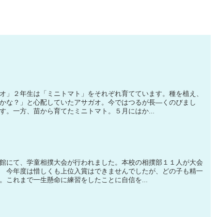
オ」２年生は「ミニトマト」をそれぞれ育てています。種を植え、
かな？」と心配していたアサガオ。今ではつるが長―くのびまし
す。一方、苗から育てたミニトマト。５月にはか...
館にて、学童相撲大会が行われました。本校の相撲部１１人が大会
 今年度は惜しくも上位入賞はできませんでしたが、どの子も精一
。これまで一生懸命に練習をしたことに自信を...