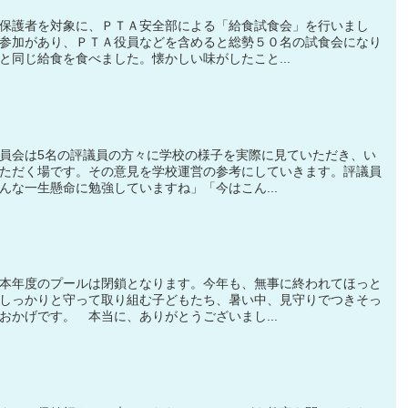
保護者を対象に、ＰＴＡ安全部による「給食試食会」を行いまし
参加があり、ＰＴＡ役員などを含めると総勢５０名の試食会になり
と同じ給食を食べました。懐かしい味がしたこと...
員会は5名の評議員の方々に学校の様子を実際に見ていただき、い
ただく場です。その意見を学校運営の参考にしていきます。評議員
んな一生懸命に勉強していますね」「今はこん...
本年度のプールは閉鎖となります。今年も、無事に終われてほっと
しっかりと守って取り組む子どもたち、暑い中、見守りでつきそっ
おかげです。 本当に、ありがとうございまし...