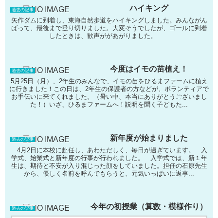
ハイキング
過去の記事
矢作ダムに到着し、東海自然歩道をハイキングしました。みんながん
ばって、最後まで登り切りました。大変そうでしたが、ゴールに到着
したときは、歓声ががあがりました。
今度はイモの苗植え！
過去の記事
5月25日（月）、2年生のみんなで、イモの苗をひるまファームに植え
に行きました！この日は、2年生の保護者の方などが、ボランティアで
お手伝いに来てくれました。（暑い中、本当にありがとうございまし
た！）いざ、ひるまファームへ！説明を聞く子どもた...
新年度が始まりました
過去の記事
4月2日に本校に赴任し、あわただしく、毎日が過ぎています。 入
学式、始業式と新年度の行事が行われました。 入学式では、新１年
生は、期待と不安が入り混じった顔をしていました。担任の石原先生
から、優しく名前を呼んでもらうと、元気いっぱいに返事...
今年の初授業（算数・模様作り）
過去の記事