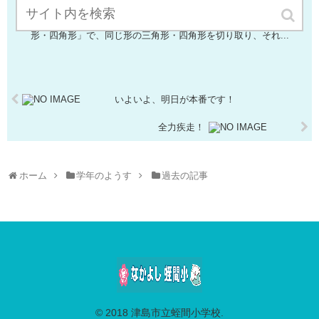
冬休みを終え、２年生の子どもたちは、お休みの子もいましたが、み
んな元気に登校してきました。久しぶりの教室で、子どもたちは冬休
みの思い出を楽しそうに話していました。初日の学習は、算数「三角
形・四角形」で、同じ形の三角形・四角形を切り取り、それ...
いよいよ、明日が本番です！
全力疾走！
ホーム
学年のようす
過去の記事
© 2018 津島市立蛭間小学校.