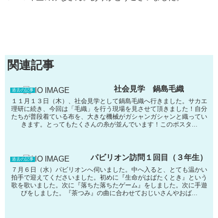
関連記事
社会見学 鍋島毛織
過去の記事
１１月１３日（木）、社会見学として鍋島毛織へ行きました。サカエ
理研に続き、今回は「毛織」を行う現場を見させて頂きました！自分
たちが普段着ている布を、大きな機械がガシャンガシャンと織ってい
きます。とってもたくさんの糸が並んでいます！このポスタ...
パビリオン訪問１回目（３年生）
過去の記事
７月６日（水）パビリオンへ伺いました。中へ入ると、とても温かい
拍手で迎えてくださいました。初めに『生命がはばたくとき』という
歌を歌いました。次に『落ちた落ちたゲーム』をしました。次に手遊
びをしました。『茶つみ』の曲に合わせておじいさんやおば...