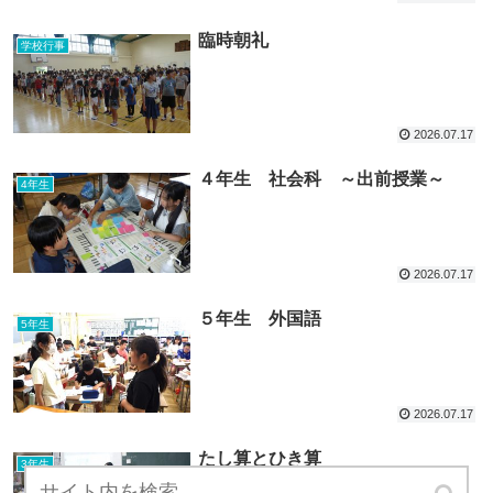
臨時朝礼
学校行事
2026.07.17
４年生 社会科 ～出前授業～
4年生
2026.07.17
５年生 外国語
5年生
2026.07.17
たし算とひき算
3年生